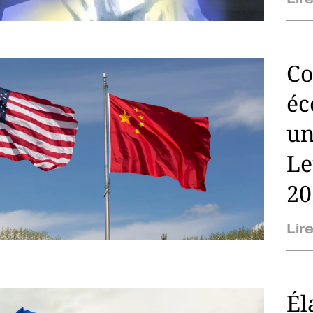
Co
éc
un
Le
20
Lire
Él