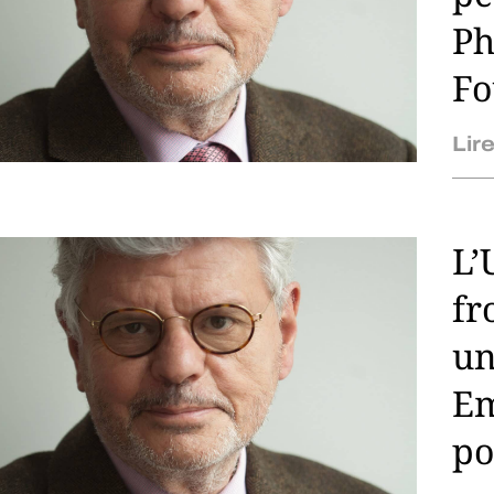
Ph
Fo
Lire
L’
fr
un
Em
po