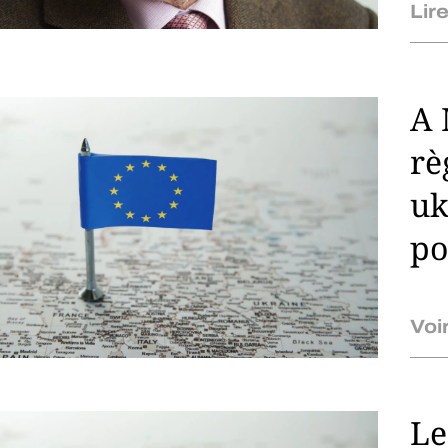
Lire
A 
rè
uk
po
Voi
Le