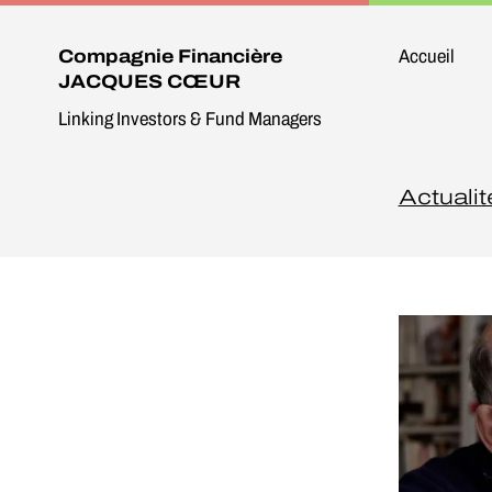
Compagnie Financière
Compagnie Financière
Accueil
JACQUES CŒUR
JACQUES CŒUR
Linking Investors & Fund Managers
Linking Investors & Fund Managers
Actualit