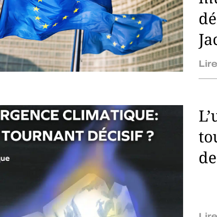
dé
Ja
Lire
L’
to
de
Lire