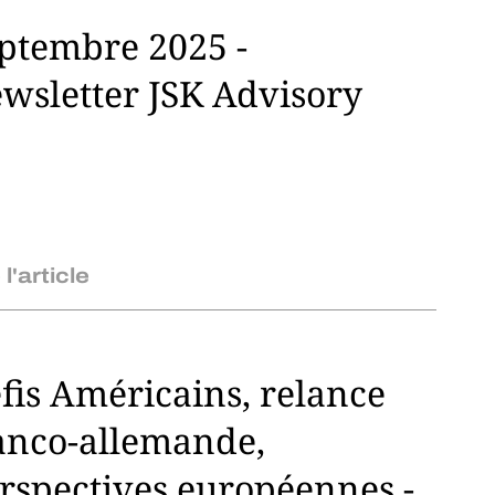
ptembre 2025 -
wsletter JSK Advisory
 l'article
fis Américains, relance
anco-allemande,
rspectives européennes -