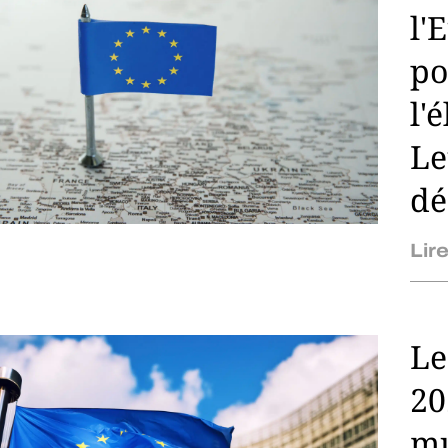
l'
po
l'
Le
dé
Lire
Le
20
mu