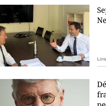
Se
Ne
Lire
Dé
fr
pe