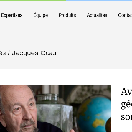
Expertises
Équipe
Produits
Actualités
Conta
és
/ Jacques Cœur
Av
gé
so