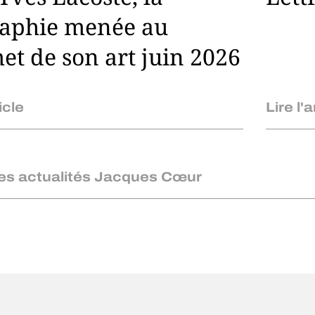
aphie menée au
t de son art juin 2026
icle
Lire l'a
les actualités Jacques Cœur