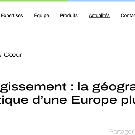
Expertises
Équipe
Produits
Actualités
Conta
s Cœur
rgissement : la géogr
itique d’une Europe p
Partager 