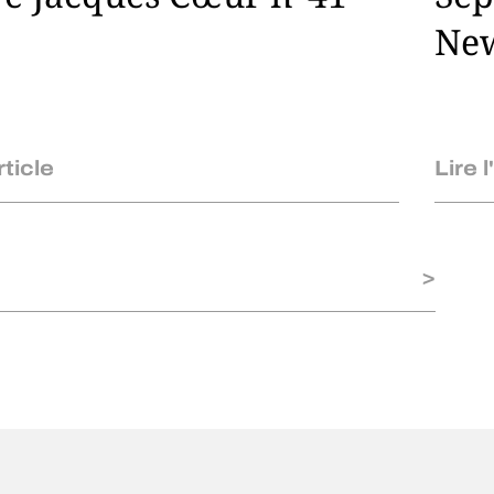
New
rticle
Lire l