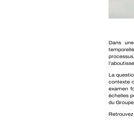
Dans une 
temporell
processus
l’aboutiss
La questio
contexte c
examen fo
échelles p
du Groupe
Retrouvez 