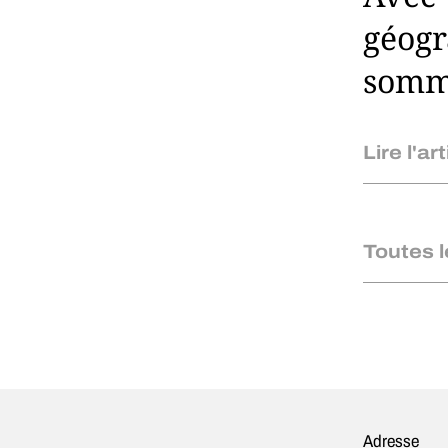
géogr
somme
Lire l'art
Toutes 
Adresse