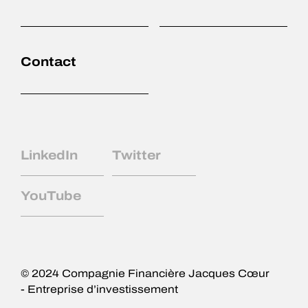
Accueil
Expertises
Contact
Équipe
Actifs non cotés
LinkedIn
Twitter
Actifs liquides
YouTube
Actualités
Contact
© 2024 Compagnie Financière Jacques Cœur
- Entreprise d’investissement