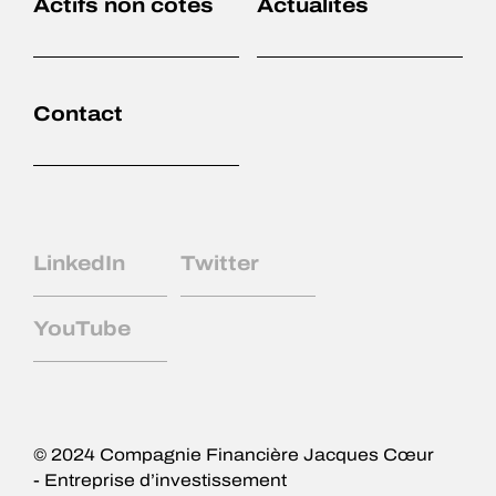
Actifs non cotés
Actualités
Accueil
Expertises
Contact
Équipe
Actifs non cotés
LinkedIn
Twitter
Actifs liquides
YouTube
Actualités
Contact
© 2024 Compagnie Financière Jacques Cœur
- Entreprise d’investissement