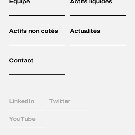
Équipe
Actifs liquides
Actifs non cotés
Actualités
Accueil
Expertises
Contact
Équipe
Actifs non cotés
LinkedIn
Twitter
Actifs liquides
YouTube
Actualités