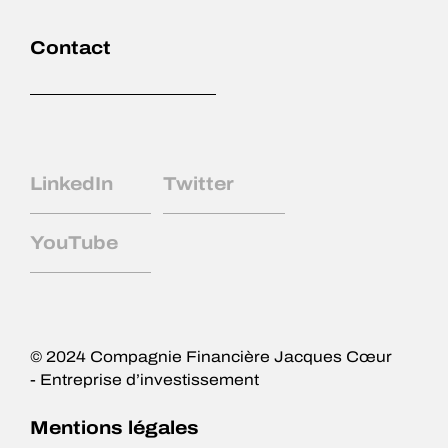
Expertises
Contact
Équipe
Actifs non cotés
LinkedIn
Twitter
Actifs liquides
YouTube
Actualités
Contact
© 2024 Compagnie Financière Jacques Cœur
- Entreprise d’investissement
Mentions légales
English
Mentions légales